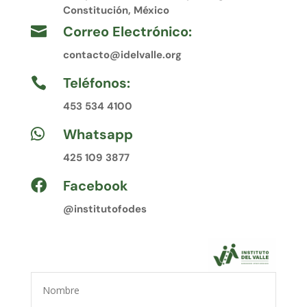
Constitución, México
Correo Electrónico:

contacto@idelvalle.org
Teléfonos:

453 534 4100
Whatsapp

425 109 3877
Facebook

@institutofodes